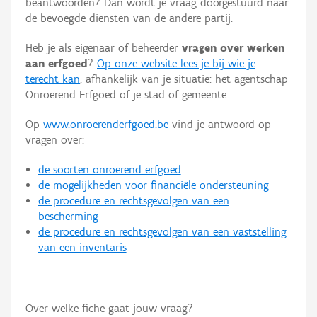
beantwoorden? Dan wordt je vraag doorgestuurd naar
Persoon of collectief
de bevoegde diensten van de andere partij.
Downloads
Heb je als eigenaar of beheerder
vragen over werken
aan erfgoed
?
Op onze website lees je bij wie je
Hergebruik
terecht kan
, afhankelijk van je situatie: het agentschap
Onroerend Erfgoed of je stad of gemeente.
Aanmelden
Op
www.onroerenderfgoed.be
vind je antwoord op
vragen over:
de soorten onroerend erfgoed
de mogelijkheden voor financiële ondersteuning
de procedure en rechtsgevolgen van een
bescherming
de procedure en rechtsgevolgen van een vaststelling
van een inventaris
Over welke fiche gaat jouw vraag?