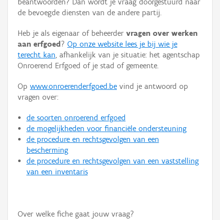
beantwoorden? Dan wordt je vraag doorgestuurd naar
Persoon of collectief
de bevoegde diensten van de andere partij.
Downloads
Heb je als eigenaar of beheerder
vragen over werken
aan erfgoed
?
Op onze website lees je bij wie je
Hergebruik
terecht kan
, afhankelijk van je situatie: het agentschap
Onroerend Erfgoed of je stad of gemeente.
Aanmelden
Op
www.onroerenderfgoed.be
vind je antwoord op
vragen over:
de soorten onroerend erfgoed
de mogelijkheden voor financiële ondersteuning
de procedure en rechtsgevolgen van een
bescherming
de procedure en rechtsgevolgen van een vaststelling
van een inventaris
Over welke fiche gaat jouw vraag?