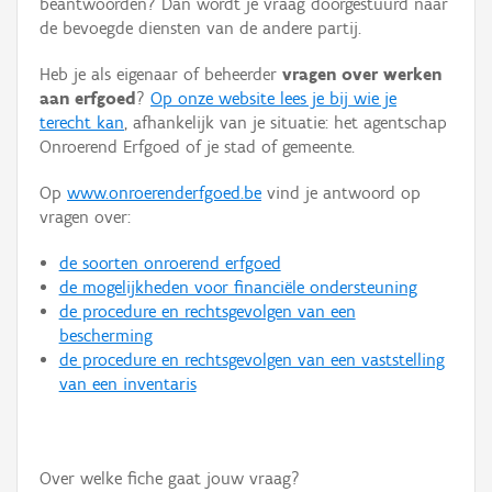
beantwoorden? Dan wordt je vraag doorgestuurd naar
Persoon of collectief
de bevoegde diensten van de andere partij.
Downloads
Heb je als eigenaar of beheerder
vragen over werken
aan erfgoed
?
Op onze website lees je bij wie je
Hergebruik
terecht kan
, afhankelijk van je situatie: het agentschap
Onroerend Erfgoed of je stad of gemeente.
Aanmelden
Op
www.onroerenderfgoed.be
vind je antwoord op
vragen over:
de soorten onroerend erfgoed
de mogelijkheden voor financiële ondersteuning
de procedure en rechtsgevolgen van een
bescherming
de procedure en rechtsgevolgen van een vaststelling
van een inventaris
Over welke fiche gaat jouw vraag?