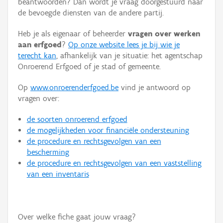
beantwoorden? Dan wordt je vraag doorgestuurd naar
Persoon of collectief
de bevoegde diensten van de andere partij.
Downloads
Heb je als eigenaar of beheerder
vragen over werken
aan erfgoed
?
Op onze website lees je bij wie je
Hergebruik
terecht kan
, afhankelijk van je situatie: het agentschap
Onroerend Erfgoed of je stad of gemeente.
Aanmelden
Op
www.onroerenderfgoed.be
vind je antwoord op
vragen over:
de soorten onroerend erfgoed
de mogelijkheden voor financiële ondersteuning
de procedure en rechtsgevolgen van een
bescherming
de procedure en rechtsgevolgen van een vaststelling
van een inventaris
Over welke fiche gaat jouw vraag?