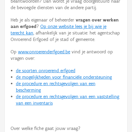
beantwoorden? Dan wordt je vraag doorgestuurd naar
Persoon of collectief
de bevoegde diensten van de andere partij.
Downloads
Heb je als eigenaar of beheerder
vragen over werken
aan erfgoed
?
Op onze website lees je bij wie je
Hergebruik
terecht kan
, afhankelijk van je situatie: het agentschap
Onroerend Erfgoed of je stad of gemeente.
Aanmelden
Op
www.onroerenderfgoed.be
vind je antwoord op
vragen over:
de soorten onroerend erfgoed
de mogelijkheden voor financiële ondersteuning
de procedure en rechtsgevolgen van een
bescherming
de procedure en rechtsgevolgen van een vaststelling
van een inventaris
Over welke fiche gaat jouw vraag?