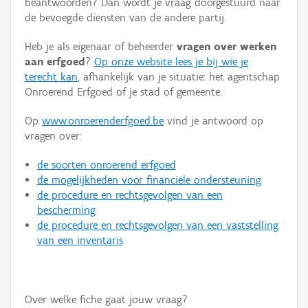
beantwoorden? Dan wordt je vraag doorgestuurd naar
Persoon of collectief
de bevoegde diensten van de andere partij.
Downloads
Heb je als eigenaar of beheerder
vragen over werken
aan erfgoed
?
Op onze website lees je bij wie je
Hergebruik
terecht kan
, afhankelijk van je situatie: het agentschap
Onroerend Erfgoed of je stad of gemeente.
Aanmelden
Op
www.onroerenderfgoed.be
vind je antwoord op
vragen over:
de soorten onroerend erfgoed
de mogelijkheden voor financiële ondersteuning
de procedure en rechtsgevolgen van een
bescherming
de procedure en rechtsgevolgen van een vaststelling
van een inventaris
Over welke fiche gaat jouw vraag?