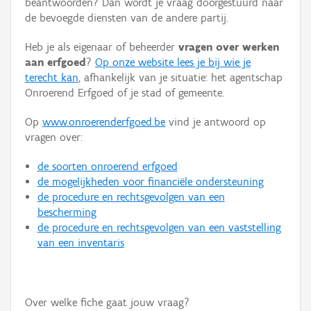
beantwoorden? Dan wordt je vraag doorgestuurd naar
Persoon of collectief
de bevoegde diensten van de andere partij.
Downloads
Heb je als eigenaar of beheerder
vragen over werken
aan erfgoed
?
Op onze website lees je bij wie je
Hergebruik
terecht kan
, afhankelijk van je situatie: het agentschap
Onroerend Erfgoed of je stad of gemeente.
Aanmelden
Op
www.onroerenderfgoed.be
vind je antwoord op
vragen over:
de soorten onroerend erfgoed
de mogelijkheden voor financiële ondersteuning
de procedure en rechtsgevolgen van een
bescherming
de procedure en rechtsgevolgen van een vaststelling
van een inventaris
Over welke fiche gaat jouw vraag?