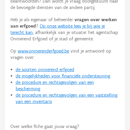
beantwoorden? Dan wordt je vraag doorgestuurd naar
Persoon of collectief
de bevoegde diensten van de andere partij.
Downloads
Heb je als eigenaar of beheerder
vragen over werken
aan erfgoed
?
Op onze website lees je bij wie je
Hergebruik
terecht kan
, afhankelijk van je situatie: het agentschap
Onroerend Erfgoed of je stad of gemeente.
Aanmelden
Op
www.onroerenderfgoed.be
vind je antwoord op
vragen over:
de soorten onroerend erfgoed
de mogelijkheden voor financiële ondersteuning
de procedure en rechtsgevolgen van een
bescherming
de procedure en rechtsgevolgen van een vaststelling
van een inventaris
Over welke fiche gaat jouw vraag?