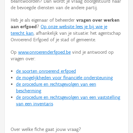
beantwoorden? Dan wordt je vraag doorgestuurd naar
Persoon of collectief
de bevoegde diensten van de andere partij.
Downloads
Heb je als eigenaar of beheerder
vragen over werken
aan erfgoed
?
Op onze website lees je bij wie je
Hergebruik
terecht kan
, afhankelijk van je situatie: het agentschap
Onroerend Erfgoed of je stad of gemeente.
Aanmelden
Op
www.onroerenderfgoed.be
vind je antwoord op
vragen over:
de soorten onroerend erfgoed
de mogelijkheden voor financiële ondersteuning
de procedure en rechtsgevolgen van een
bescherming
de procedure en rechtsgevolgen van een vaststelling
van een inventaris
Over welke fiche gaat jouw vraag?