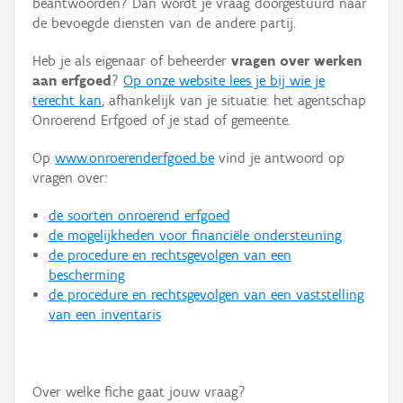
beantwoorden? Dan wordt je vraag doorgestuurd naar
Persoon of collectief
de bevoegde diensten van de andere partij.
Downloads
Heb je als eigenaar of beheerder
vragen over werken
aan erfgoed
?
Op onze website lees je bij wie je
Hergebruik
terecht kan
, afhankelijk van je situatie: het agentschap
Onroerend Erfgoed of je stad of gemeente.
Aanmelden
Op
www.onroerenderfgoed.be
vind je antwoord op
vragen over:
de soorten onroerend erfgoed
de mogelijkheden voor financiële ondersteuning
de procedure en rechtsgevolgen van een
bescherming
de procedure en rechtsgevolgen van een vaststelling
van een inventaris
Over welke fiche gaat jouw vraag?