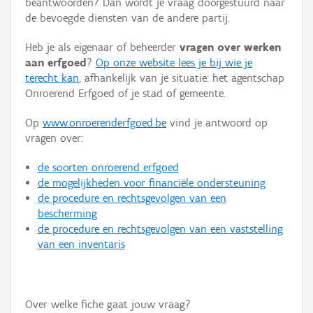
beantwoorden? Dan wordt je vraag doorgestuurd naar
Persoon of collectief
de bevoegde diensten van de andere partij.
Downloads
Heb je als eigenaar of beheerder
vragen over werken
aan erfgoed
?
Op onze website lees je bij wie je
Hergebruik
terecht kan
, afhankelijk van je situatie: het agentschap
Onroerend Erfgoed of je stad of gemeente.
Aanmelden
Op
www.onroerenderfgoed.be
vind je antwoord op
vragen over:
de soorten onroerend erfgoed
de mogelijkheden voor financiële ondersteuning
de procedure en rechtsgevolgen van een
bescherming
de procedure en rechtsgevolgen van een vaststelling
van een inventaris
Over welke fiche gaat jouw vraag?