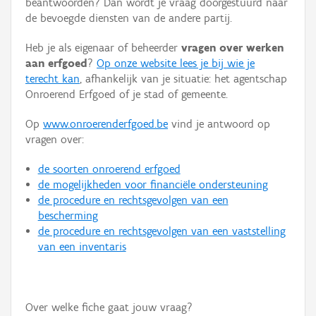
beantwoorden? Dan wordt je vraag doorgestuurd naar
Persoon of collectief
de bevoegde diensten van de andere partij.
Downloads
Heb je als eigenaar of beheerder
vragen over werken
aan erfgoed
?
Op onze website lees je bij wie je
Hergebruik
terecht kan
, afhankelijk van je situatie: het agentschap
Onroerend Erfgoed of je stad of gemeente.
Aanmelden
Op
www.onroerenderfgoed.be
vind je antwoord op
vragen over:
de soorten onroerend erfgoed
de mogelijkheden voor financiële ondersteuning
de procedure en rechtsgevolgen van een
bescherming
de procedure en rechtsgevolgen van een vaststelling
van een inventaris
Over welke fiche gaat jouw vraag?