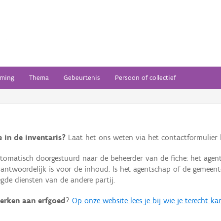
ming
Thema
Gebeurtenis
Persoon of collectief
 in de inventaris?
Laat het ons weten via het contactformulier h
omatisch doorgestuurd naar de beheerder van de fiche: het agen
verantwoordelijk is voor de inhoud. Is het agentschap of de geme
de diensten van de andere partij.
erken aan erfgoed
?
Op onze website lees je bij wie je terecht ka