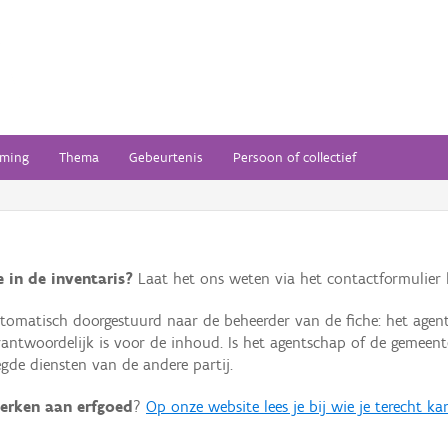
ming
Thema
Gebeurtenis
Persoon of collectief
 in de inventaris?
Laat het ons weten via het contactformulier h
omatisch doorgestuurd naar de beheerder van de fiche: het agen
verantwoordelijk is voor de inhoud. Is het agentschap of de geme
de diensten van de andere partij.
erken aan erfgoed
?
Op onze website lees je bij wie je terecht ka