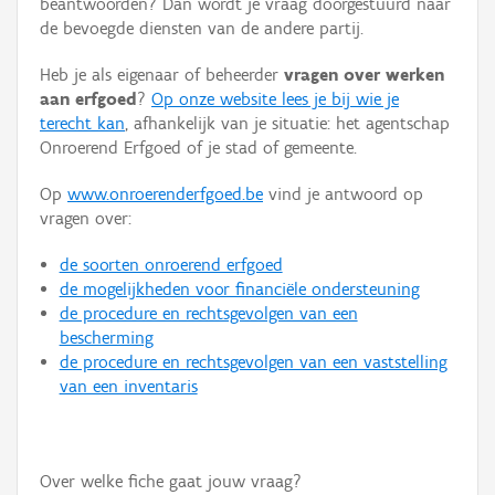
beantwoorden? Dan wordt je vraag doorgestuurd naar
Persoon of collectief
de bevoegde diensten van de andere partij.
Downloads
Heb je als eigenaar of beheerder
vragen over werken
aan erfgoed
?
Op onze website lees je bij wie je
Hergebruik
terecht kan
, afhankelijk van je situatie: het agentschap
Onroerend Erfgoed of je stad of gemeente.
Aanmelden
Op
www.onroerenderfgoed.be
vind je antwoord op
vragen over:
de soorten onroerend erfgoed
de mogelijkheden voor financiële ondersteuning
de procedure en rechtsgevolgen van een
bescherming
de procedure en rechtsgevolgen van een vaststelling
van een inventaris
Over welke fiche gaat jouw vraag?