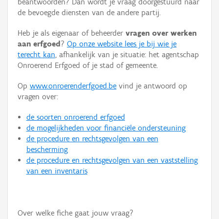
beantwoorden? Dan wordt je vraag doorgestuurd naar
Persoon of collectief
de bevoegde diensten van de andere partij.
Downloads
Heb je als eigenaar of beheerder
vragen over werken
aan erfgoed
?
Op onze website lees je bij wie je
Hergebruik
terecht kan
, afhankelijk van je situatie: het agentschap
Onroerend Erfgoed of je stad of gemeente.
Aanmelden
Op
www.onroerenderfgoed.be
vind je antwoord op
vragen over:
de soorten onroerend erfgoed
de mogelijkheden voor financiële ondersteuning
de procedure en rechtsgevolgen van een
bescherming
de procedure en rechtsgevolgen van een vaststelling
van een inventaris
Over welke fiche gaat jouw vraag?