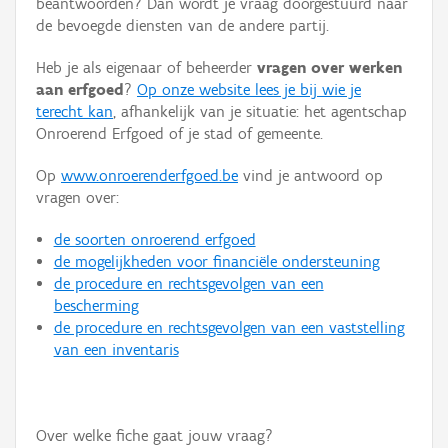
beantwoorden? Dan wordt je vraag doorgestuurd naar
Persoon of collectief
de bevoegde diensten van de andere partij.
Downloads
Heb je als eigenaar of beheerder
vragen over werken
aan erfgoed
?
Op onze website lees je bij wie je
Hergebruik
terecht kan
, afhankelijk van je situatie: het agentschap
Onroerend Erfgoed of je stad of gemeente.
Aanmelden
Op
www.onroerenderfgoed.be
vind je antwoord op
vragen over:
de soorten onroerend erfgoed
de mogelijkheden voor financiële ondersteuning
de procedure en rechtsgevolgen van een
bescherming
de procedure en rechtsgevolgen van een vaststelling
van een inventaris
Over welke fiche gaat jouw vraag?