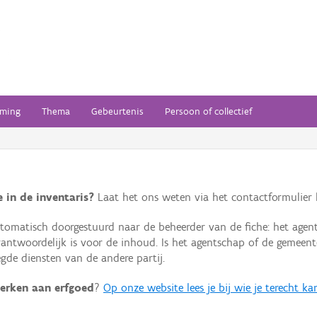
ming
Thema
Gebeurtenis
Persoon of collectief
 in de inventaris?
Laat het ons weten via het contactformulier h
omatisch doorgestuurd naar de beheerder van de fiche: het agen
verantwoordelijk is voor de inhoud. Is het agentschap of de geme
de diensten van de andere partij.
erken aan erfgoed
?
Op onze website lees je bij wie je terecht ka