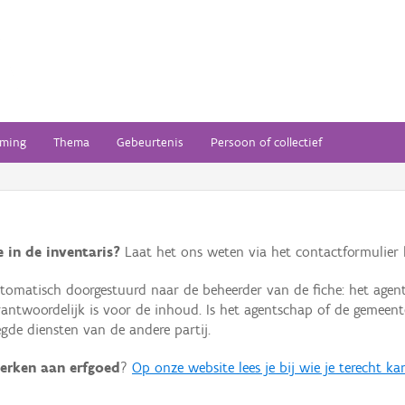
ming
Thema
Gebeurtenis
Persoon of collectief
 in de inventaris?
Laat het ons weten via het contactformulier h
omatisch doorgestuurd naar de beheerder van de fiche: het agen
verantwoordelijk is voor de inhoud. Is het agentschap of de geme
de diensten van de andere partij.
erken aan erfgoed
?
Op onze website lees je bij wie je terecht ka