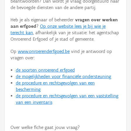
beantwoorden? Dan wordt je vraag doorgestuurd naar
Persoon of collectief
de bevoegde diensten van de andere partij.
Downloads
Heb je als eigenaar of beheerder
vragen over werken
aan erfgoed
?
Op onze website lees je bij wie je
Hergebruik
terecht kan
, afhankelijk van je situatie: het agentschap
Onroerend Erfgoed of je stad of gemeente.
Aanmelden
Op
www.onroerenderfgoed.be
vind je antwoord op
vragen over:
de soorten onroerend erfgoed
de mogelijkheden voor financiële ondersteuning
de procedure en rechtsgevolgen van een
bescherming
de procedure en rechtsgevolgen van een vaststelling
van een inventaris
Over welke fiche gaat jouw vraag?