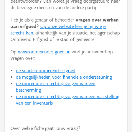
beantwoorden? Dan wordt je vraag doorgestuurd naar
Persoon of collectief
de bevoegde diensten van de andere partij.
Downloads
Heb je als eigenaar of beheerder
vragen over werken
aan erfgoed
?
Op onze website lees je bij wie je
Hergebruik
terecht kan
, afhankelijk van je situatie: het agentschap
Onroerend Erfgoed of je stad of gemeente.
Aanmelden
Op
www.onroerenderfgoed.be
vind je antwoord op
vragen over:
de soorten onroerend erfgoed
de mogelijkheden voor financiële ondersteuning
de procedure en rechtsgevolgen van een
bescherming
de procedure en rechtsgevolgen van een vaststelling
van een inventaris
Over welke fiche gaat jouw vraag?