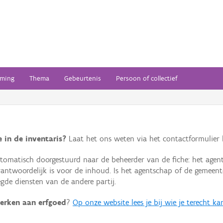
ming
Thema
Gebeurtenis
Persoon of collectief
 in de inventaris?
Laat het ons weten via het contactformulier h
omatisch doorgestuurd naar de beheerder van de fiche: het agen
verantwoordelijk is voor de inhoud. Is het agentschap of de geme
de diensten van de andere partij.
erken aan erfgoed
?
Op onze website lees je bij wie je terecht ka