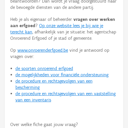
beantwoorden? Dan wordt je vraag doorgestuurd naar
Persoon of collectief
de bevoegde diensten van de andere partij.
Downloads
Heb je als eigenaar of beheerder
vragen over werken
aan erfgoed
?
Op onze website lees je bij wie je
Hergebruik
terecht kan
, afhankelijk van je situatie: het agentschap
Onroerend Erfgoed of je stad of gemeente.
Aanmelden
Op
www.onroerenderfgoed.be
vind je antwoord op
vragen over:
de soorten onroerend erfgoed
de mogelijkheden voor financiële ondersteuning
de procedure en rechtsgevolgen van een
bescherming
de procedure en rechtsgevolgen van een vaststelling
van een inventaris
Over welke fiche gaat jouw vraag?