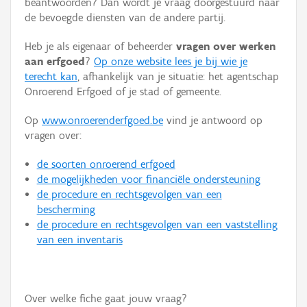
beantwoorden? Dan wordt je vraag doorgestuurd naar
Persoon of collectief
de bevoegde diensten van de andere partij.
Downloads
Heb je als eigenaar of beheerder
vragen over werken
aan erfgoed
?
Op onze website lees je bij wie je
Hergebruik
terecht kan
, afhankelijk van je situatie: het agentschap
Onroerend Erfgoed of je stad of gemeente.
Aanmelden
Op
www.onroerenderfgoed.be
vind je antwoord op
vragen over:
de soorten onroerend erfgoed
de mogelijkheden voor financiële ondersteuning
de procedure en rechtsgevolgen van een
bescherming
de procedure en rechtsgevolgen van een vaststelling
van een inventaris
Over welke fiche gaat jouw vraag?