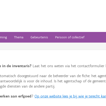
ming
Thema
Gebeurtenis
Persoon of collectief
 in de inventaris?
Laat het ons weten via het contactformulier h
omatisch doorgestuurd naar de beheerder van de fiche: het agen
verantwoordelijk is voor de inhoud. Is het agentschap of de geme
de diensten van de andere partij.
erken aan erfgoed
?
Op onze website lees je bij wie je terecht ka