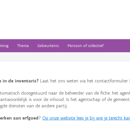
ming
Thema
Gebeurtenis
Persoon of collectief
 in de inventaris?
Laat het ons weten via het contactformulier h
omatisch doorgestuurd naar de beheerder van de fiche: het agen
verantwoordelijk is voor de inhoud. Is het agentschap of de geme
de diensten van de andere partij.
erken aan erfgoed
?
Op onze website lees je bij wie je terecht ka