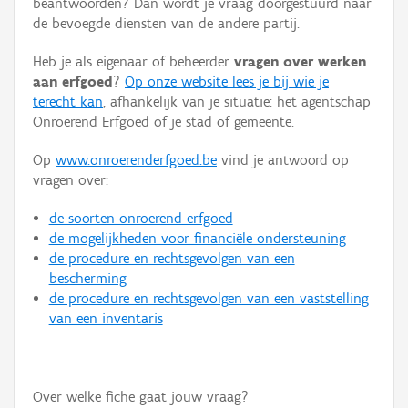
beantwoorden? Dan wordt je vraag doorgestuurd naar
Persoon of collectief
de bevoegde diensten van de andere partij.
Downloads
Heb je als eigenaar of beheerder
vragen over werken
aan erfgoed
?
Op onze website lees je bij wie je
Hergebruik
terecht kan
, afhankelijk van je situatie: het agentschap
Onroerend Erfgoed of je stad of gemeente.
Aanmelden
Op
www.onroerenderfgoed.be
vind je antwoord op
vragen over:
de soorten onroerend erfgoed
de mogelijkheden voor financiële ondersteuning
de procedure en rechtsgevolgen van een
bescherming
de procedure en rechtsgevolgen van een vaststelling
van een inventaris
Over welke fiche gaat jouw vraag?