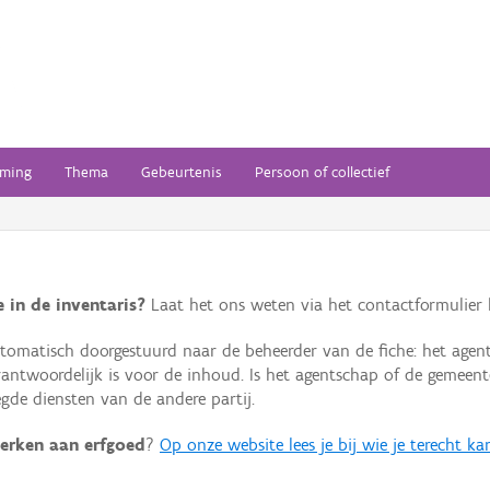
ming
Thema
Gebeurtenis
Persoon of collectief
 in de inventaris?
Laat het ons weten via het contactformulier h
omatisch doorgestuurd naar de beheerder van de fiche: het agen
verantwoordelijk is voor de inhoud. Is het agentschap of de geme
de diensten van de andere partij.
erken aan erfgoed
?
Op onze website lees je bij wie je terecht ka