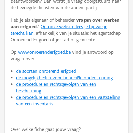
beantwoorden? Dan wordt je vraag doorgestuurd naar
Persoon of collectief
de bevoegde diensten van de andere partij.
Downloads
Heb je als eigenaar of beheerder
vragen over werken
aan erfgoed
?
Op onze website lees je bij wie je
Hergebruik
terecht kan
, afhankelijk van je situatie: het agentschap
Onroerend Erfgoed of je stad of gemeente.
Aanmelden
Op
www.onroerenderfgoed.be
vind je antwoord op
vragen over:
de soorten onroerend erfgoed
de mogelijkheden voor financiële ondersteuning
de procedure en rechtsgevolgen van een
bescherming
de procedure en rechtsgevolgen van een vaststelling
van een inventaris
Over welke fiche gaat jouw vraag?