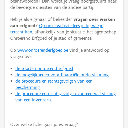
beantwoorden? Dan wordt je vraag doorgestuurd naar
Persoon of collectief
de bevoegde diensten van de andere partij.
Downloads
Heb je als eigenaar of beheerder
vragen over werken
aan erfgoed
?
Op onze website lees je bij wie je
Hergebruik
terecht kan
, afhankelijk van je situatie: het agentschap
Onroerend Erfgoed of je stad of gemeente.
Aanmelden
Op
www.onroerenderfgoed.be
vind je antwoord op
vragen over:
de soorten onroerend erfgoed
de mogelijkheden voor financiële ondersteuning
de procedure en rechtsgevolgen van een
bescherming
de procedure en rechtsgevolgen van een vaststelling
van een inventaris
Over welke fiche gaat jouw vraag?