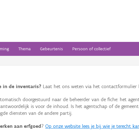
ming
Thema
Gebeurtenis
Persoon of collectief
 in de inventaris?
Laat het ons weten via het contactformulier h
omatisch doorgestuurd naar de beheerder van de fiche: het agen
verantwoordelijk is voor de inhoud. Is het agentschap of de geme
de diensten van de andere partij.
erken aan erfgoed
?
Op onze website lees je bij wie je terecht ka