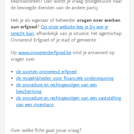
beantwoorden? Dan wordt je vraag doorgestuurd naar
Persoon of collectief
de bevoegde diensten van de andere partij.
Downloads
Heb je als eigenaar of beheerder
vragen over werken
aan erfgoed
?
Op onze website lees je bij wie je
Hergebruik
terecht kan
, afhankelijk van je situatie: het agentschap
Onroerend Erfgoed of je stad of gemeente.
Aanmelden
Op
www.onroerenderfgoed.be
vind je antwoord op
vragen over:
de soorten onroerend erfgoed
de mogelijkheden voor financiële ondersteuning
de procedure en rechtsgevolgen van een
bescherming
de procedure en rechtsgevolgen van een vaststelling
van een inventaris
Over welke fiche gaat jouw vraag?