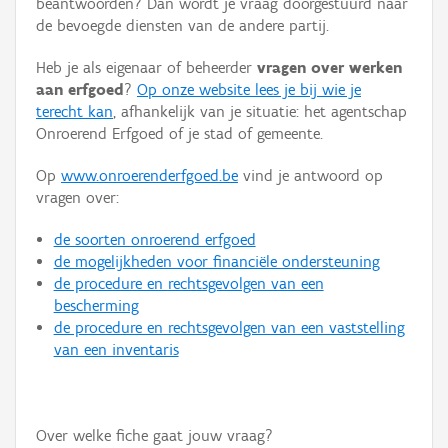
beantwoorden? Dan wordt je vraag doorgestuurd naar
Persoon of collectief
de bevoegde diensten van de andere partij.
Downloads
Heb je als eigenaar of beheerder
vragen over werken
aan erfgoed
?
Op onze website lees je bij wie je
Hergebruik
terecht kan
, afhankelijk van je situatie: het agentschap
Onroerend Erfgoed of je stad of gemeente.
Aanmelden
Op
www.onroerenderfgoed.be
vind je antwoord op
vragen over:
de soorten onroerend erfgoed
de mogelijkheden voor financiële ondersteuning
de procedure en rechtsgevolgen van een
bescherming
de procedure en rechtsgevolgen van een vaststelling
van een inventaris
Over welke fiche gaat jouw vraag?