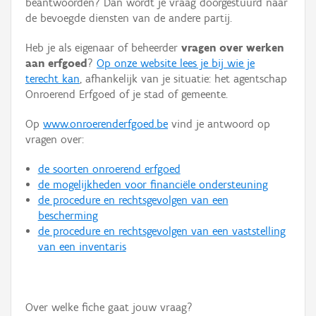
beantwoorden? Dan wordt je vraag doorgestuurd naar
Persoon of collectief
de bevoegde diensten van de andere partij.
Downloads
Heb je als eigenaar of beheerder
vragen over werken
aan erfgoed
?
Op onze website lees je bij wie je
Hergebruik
terecht kan
, afhankelijk van je situatie: het agentschap
Onroerend Erfgoed of je stad of gemeente.
Aanmelden
Op
www.onroerenderfgoed.be
vind je antwoord op
vragen over:
de soorten onroerend erfgoed
de mogelijkheden voor financiële ondersteuning
de procedure en rechtsgevolgen van een
bescherming
de procedure en rechtsgevolgen van een vaststelling
van een inventaris
Over welke fiche gaat jouw vraag?