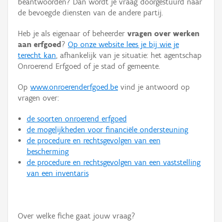
beantwoorden? Dan wordt je vraag doorgestuurd naar
Persoon of collectief
de bevoegde diensten van de andere partij.
Downloads
Heb je als eigenaar of beheerder
vragen over werken
aan erfgoed
?
Op onze website lees je bij wie je
Hergebruik
terecht kan
, afhankelijk van je situatie: het agentschap
Onroerend Erfgoed of je stad of gemeente.
Aanmelden
Op
www.onroerenderfgoed.be
vind je antwoord op
vragen over:
de soorten onroerend erfgoed
de mogelijkheden voor financiële ondersteuning
de procedure en rechtsgevolgen van een
bescherming
de procedure en rechtsgevolgen van een vaststelling
van een inventaris
Over welke fiche gaat jouw vraag?