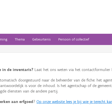
ming
Thema
Gebeurtenis
Persoon of collectief
 in de inventaris?
Laat het ons weten via het contactformulier h
omatisch doorgestuurd naar de beheerder van de fiche: het agen
verantwoordelijk is voor de inhoud. Is het agentschap of de geme
de diensten van de andere partij.
erken aan erfgoed
?
Op onze website lees je bij wie je terecht ka