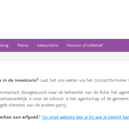
ming
Thema
Gebeurtenis
Persoon of collectief
 in de inventaris?
Laat het ons weten via het contactformulier h
omatisch doorgestuurd naar de beheerder van de fiche: het agen
verantwoordelijk is voor de inhoud. Is het agentschap of de geme
de diensten van de andere partij.
erken aan erfgoed
?
Op onze website lees je bij wie je terecht ka