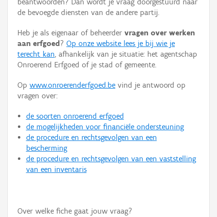
beantwoorden? Dan wordt je vraag doorgestuurd naar
Persoon of collectief
de bevoegde diensten van de andere partij.
Downloads
Heb je als eigenaar of beheerder
vragen over werken
aan erfgoed
?
Op onze website lees je bij wie je
Hergebruik
terecht kan
, afhankelijk van je situatie: het agentschap
Onroerend Erfgoed of je stad of gemeente.
Aanmelden
Op
www.onroerenderfgoed.be
vind je antwoord op
vragen over:
de soorten onroerend erfgoed
de mogelijkheden voor financiële ondersteuning
de procedure en rechtsgevolgen van een
bescherming
de procedure en rechtsgevolgen van een vaststelling
van een inventaris
Over welke fiche gaat jouw vraag?