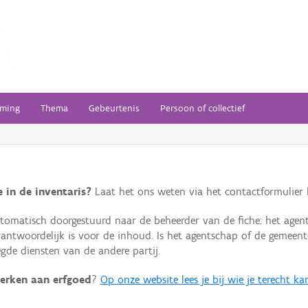
ming
Thema
Gebeurtenis
Persoon of collectief
 in de inventaris?
Laat het ons weten via het contactformulier h
omatisch doorgestuurd naar de beheerder van de fiche: het agen
verantwoordelijk is voor de inhoud. Is het agentschap of de geme
de diensten van de andere partij.
erken aan erfgoed
?
Op onze website lees je bij wie je terecht ka