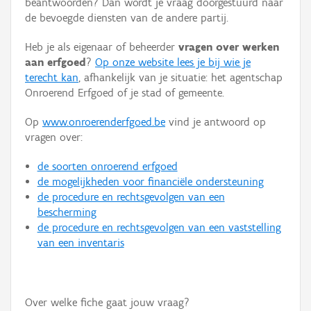
beantwoorden? Dan wordt je vraag doorgestuurd naar
Persoon of collectief
de bevoegde diensten van de andere partij.
Downloads
Heb je als eigenaar of beheerder
vragen over werken
aan erfgoed
?
Op onze website lees je bij wie je
Hergebruik
terecht kan
, afhankelijk van je situatie: het agentschap
Onroerend Erfgoed of je stad of gemeente.
Aanmelden
Op
www.onroerenderfgoed.be
vind je antwoord op
vragen over:
de soorten onroerend erfgoed
de mogelijkheden voor financiële ondersteuning
de procedure en rechtsgevolgen van een
bescherming
de procedure en rechtsgevolgen van een vaststelling
van een inventaris
Over welke fiche gaat jouw vraag?