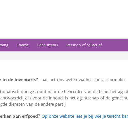
ming
Thema
Gebeurtenis
Persoon of collectief
 in de inventaris?
Laat het ons weten via het contactformulier h
omatisch doorgestuurd naar de beheerder van de fiche: het agen
verantwoordelijk is voor de inhoud. Is het agentschap of de geme
de diensten van de andere partij.
erken aan erfgoed
?
Op onze website lees je bij wie je terecht ka