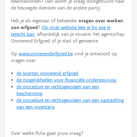
beantwoorden? Dan wordt je vraag doorgestuurd naar
Persoon of collectief
de bevoegde diensten van de andere partij.
Downloads
Heb je als eigenaar of beheerder
vragen over werken
aan erfgoed
?
Op onze website lees je bij wie je
Hergebruik
terecht kan
, afhankelijk van je situatie: het agentschap
Onroerend Erfgoed of je stad of gemeente.
Aanmelden
Op
www.onroerenderfgoed.be
vind je antwoord op
vragen over:
de soorten onroerend erfgoed
de mogelijkheden voor financiële ondersteuning
de procedure en rechtsgevolgen van een
bescherming
de procedure en rechtsgevolgen van een vaststelling
van een inventaris
Over welke fiche gaat jouw vraag?