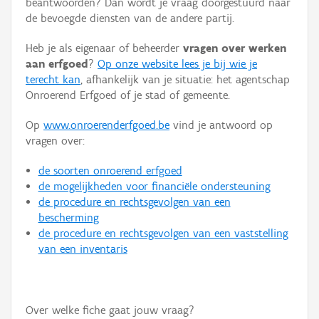
beantwoorden? Dan wordt je vraag doorgestuurd naar
Persoon of collectief
de bevoegde diensten van de andere partij.
Downloads
Heb je als eigenaar of beheerder
vragen over werken
aan erfgoed
?
Op onze website lees je bij wie je
Hergebruik
terecht kan
, afhankelijk van je situatie: het agentschap
Onroerend Erfgoed of je stad of gemeente.
Aanmelden
Op
www.onroerenderfgoed.be
vind je antwoord op
vragen over:
de soorten onroerend erfgoed
de mogelijkheden voor financiële ondersteuning
de procedure en rechtsgevolgen van een
bescherming
de procedure en rechtsgevolgen van een vaststelling
van een inventaris
Over welke fiche gaat jouw vraag?