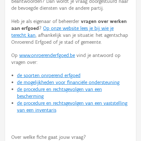
beantwoorden? Dan wordt je vraag doorgestuurd naar
Persoon of collectief
de bevoegde diensten van de andere partij.
Downloads
Heb je als eigenaar of beheerder
vragen over werken
aan erfgoed
?
Op onze website lees je bij wie je
Hergebruik
terecht kan
, afhankelijk van je situatie: het agentschap
Onroerend Erfgoed of je stad of gemeente.
Aanmelden
Op
www.onroerenderfgoed.be
vind je antwoord op
vragen over:
de soorten onroerend erfgoed
de mogelijkheden voor financiële ondersteuning
de procedure en rechtsgevolgen van een
bescherming
de procedure en rechtsgevolgen van een vaststelling
van een inventaris
Over welke fiche gaat jouw vraag?