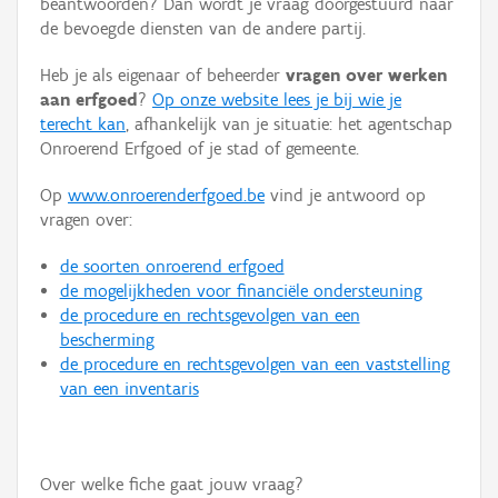
beantwoorden? Dan wordt je vraag doorgestuurd naar
Persoon of collectief
de bevoegde diensten van de andere partij.
Downloads
Heb je als eigenaar of beheerder
vragen over werken
aan erfgoed
?
Op onze website lees je bij wie je
Hergebruik
terecht kan
, afhankelijk van je situatie: het agentschap
Onroerend Erfgoed of je stad of gemeente.
Aanmelden
Op
www.onroerenderfgoed.be
vind je antwoord op
vragen over:
de soorten onroerend erfgoed
de mogelijkheden voor financiële ondersteuning
de procedure en rechtsgevolgen van een
bescherming
de procedure en rechtsgevolgen van een vaststelling
van een inventaris
Over welke fiche gaat jouw vraag?