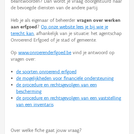
beantwoorden? Dan wordt je vraag doorgestuurd naar
Persoon of collectief
de bevoegde diensten van de andere partij.
Downloads
Heb je als eigenaar of beheerder
vragen over werken
aan erfgoed
?
Op onze website lees je bij wie je
Hergebruik
terecht kan
, afhankelijk van je situatie: het agentschap
Onroerend Erfgoed of je stad of gemeente.
Aanmelden
Op
www.onroerenderfgoed.be
vind je antwoord op
vragen over:
de soorten onroerend erfgoed
de mogelijkheden voor financiële ondersteuning
de procedure en rechtsgevolgen van een
bescherming
de procedure en rechtsgevolgen van een vaststelling
van een inventaris
Over welke fiche gaat jouw vraag?