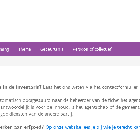
ming
Thema
Gebeurtenis
Persoon of collectief
 in de inventaris?
Laat het ons weten via het contactformulier h
omatisch doorgestuurd naar de beheerder van de fiche: het agen
verantwoordelijk is voor de inhoud. Is het agentschap of de geme
de diensten van de andere partij.
erken aan erfgoed
?
Op onze website lees je bij wie je terecht ka