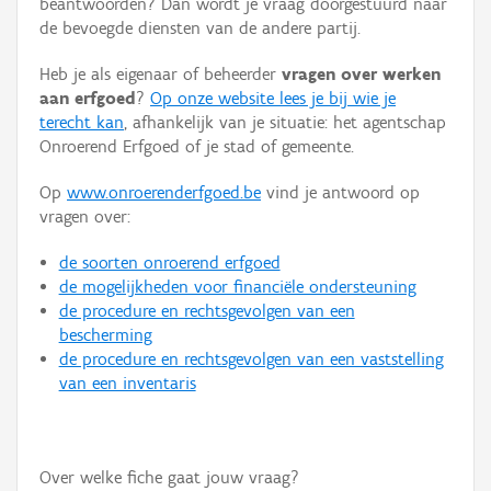
beantwoorden? Dan wordt je vraag doorgestuurd naar
Persoon of collectief
de bevoegde diensten van de andere partij.
Downloads
Heb je als eigenaar of beheerder
vragen over werken
aan erfgoed
?
Op onze website lees je bij wie je
Hergebruik
terecht kan
, afhankelijk van je situatie: het agentschap
Onroerend Erfgoed of je stad of gemeente.
Aanmelden
Op
www.onroerenderfgoed.be
vind je antwoord op
vragen over:
de soorten onroerend erfgoed
de mogelijkheden voor financiële ondersteuning
de procedure en rechtsgevolgen van een
bescherming
de procedure en rechtsgevolgen van een vaststelling
van een inventaris
Over welke fiche gaat jouw vraag?