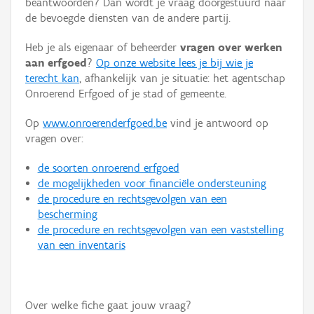
beantwoorden? Dan wordt je vraag doorgestuurd naar
Persoon of collectief
de bevoegde diensten van de andere partij.
Downloads
Heb je als eigenaar of beheerder
vragen over werken
aan erfgoed
?
Op onze website lees je bij wie je
Hergebruik
terecht kan
, afhankelijk van je situatie: het agentschap
Onroerend Erfgoed of je stad of gemeente.
Aanmelden
Op
www.onroerenderfgoed.be
vind je antwoord op
vragen over:
de soorten onroerend erfgoed
de mogelijkheden voor financiële ondersteuning
de procedure en rechtsgevolgen van een
bescherming
de procedure en rechtsgevolgen van een vaststelling
van een inventaris
Over welke fiche gaat jouw vraag?