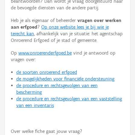
beantwoorden? Dan wordt je vraag doorgestuurd naar
Persoon of collectief
de bevoegde diensten van de andere partij.
Downloads
Heb je als eigenaar of beheerder
vragen over werken
aan erfgoed
?
Op onze website lees je bij wie je
Hergebruik
terecht kan
, afhankelijk van je situatie: het agentschap
Onroerend Erfgoed of je stad of gemeente.
Aanmelden
Op
www.onroerenderfgoed.be
vind je antwoord op
vragen over:
de soorten onroerend erfgoed
de mogelijkheden voor financiële ondersteuning
de procedure en rechtsgevolgen van een
bescherming
de procedure en rechtsgevolgen van een vaststelling
van een inventaris
Over welke fiche gaat jouw vraag?